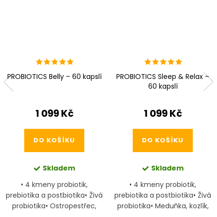
PROBIOTICS Belly – 60 kapslí
PROBIOTICS Sleep & Relax –
60 kapslí
1 099 Kč
1 099 Kč
DO KOŠÍKU
DO KOŠÍKU
Skladem
Skladem
• ​4 kmeny probiotik,
• ​4 kmeny probiotik,
prebiotika a postbiotika• ​Živá
prebiotika a postbiotika• ​Živá
probiotika• ​Ostropestřec,
probiotika• ​Meduňka, kozlík,
pampeliška, šafrán• ​Vhodné
mučenka, šafrán• ​Vhodné pro