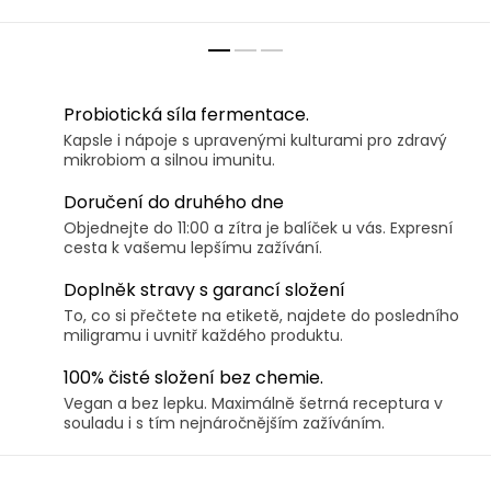
pro vegany• ​Bez lepku a
vegany• ​Bez lepku a laktózy• ​
laktózy• ​Optimalizace
Podpora klidného spánku•...
zažívání• ​​Aktivace...
Probiotická síla fermentace.
Kapsle i nápoje s upravenými kulturami pro zdravý
mikrobiom a silnou imunitu.
Doručení do druhého dne
Objednejte do 11:00 a zítra je balíček u vás. Expresní
cesta k vašemu lepšímu zažívání.
Doplněk stravy s garancí složení
To, co si přečtete na etiketě, najdete do posledního
miligramu i uvnitř každého produktu.
100% čisté složení bez chemie.
Vegan a bez lepku. Maximálně šetrná receptura v
souladu i s tím nejnáročnějším zažíváním.
Z