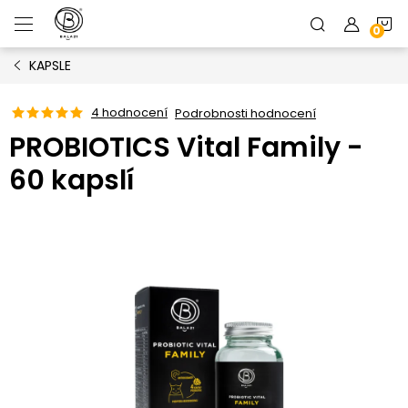
Přejít
N
na
obsah
KAPSLE
K
4 hodnocení
Podrobnosti hodnocení
PROBIOTICS Vital Family -
60 kapslí