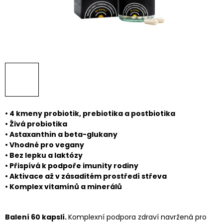
• ​4 kmeny probiotik, prebiotika a postbiotika
• ​Živá probiotika
• ​Astaxanthin a beta-glukany
• ​Vhodné pro vegany
• ​Bez lepku a laktózy
• ​Přispívá k podpoře imunity rodiny
• ​​Aktivace až v zásaditém prostředí střeva
• ​Komplex vitamínů a minerálů
Balení 60 kapslí.
Komplexní podpora zdraví navržená pro