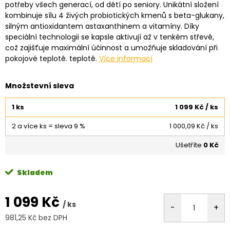
potřeby všech generací, od dětí po seniory. Unikátní složení
kombinuje sílu 4 živých probiotických kmenů s beta-glukany,
silným antioxidantem astaxanthinem a vitamíny. Díky
speciální technologii se kapsle aktivují až v tenkém střevě,
což zajišťuje maximální účinnost a umožňuje skladování při
pokojové teplotě.
teplotě.
Více informací
Množstevní sleva
1 ks
1 099 Kč
/ ks
2 a více ks = sleva 9 %
1 000,09 Kč
/ ks
Ušetříte
0 Kč
Skladem
1 099 Kč
/ ks
981,25 Kč bez DPH
Měrná