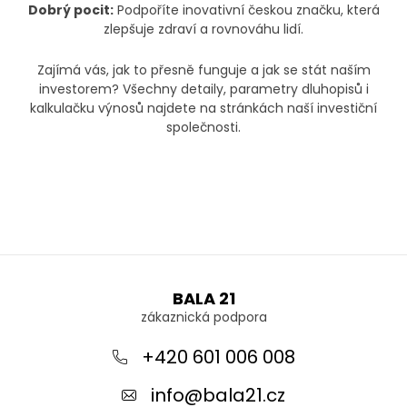
Dobrý pocit:
Podpoříte inovativní českou značku, která
zlepšuje zdraví a rovnováhu lidí.
Zajímá vás, jak to přesně funguje a jak se stát naším
investorem? Všechny detaily, parametry dluhopisů i
kalkulačku výnosů najdete na stránkách naší investiční
společnosti.
Z
á
BALA 21
p
a
+420 601 006 008
t
info
@
bala21.cz