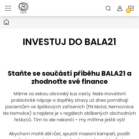
Přejít
N
na
obsah
Domů
K
INVESTUJ DO BALA21
Staňte se součástí příběhu BALA21 a
zhodnoťte své finance
Máme za sebou obrovský kus cesty. Naše inovativní
probiotické nápoje a doplňky stravy už dnes pomáhají
pacientům ve špičkových zařízeních (FN Motol, Nemocnice
Na Homolce) a najdete je v regálech oblíbených obchodních
řetězců. Tím to ale nekončí – my míříme ještě výš!
Abychom mohli dál růst, spustit masivní kampaň, posílit