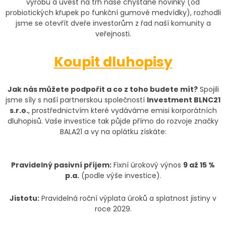
výrobu a uvést na trh naše chystané novinky (od
probiotických křupek po funkční gumové medvídky), rozhodli
jsme se otevřít dveře investorům z řad naší komunity a
veřejnosti.
Koupit dluhopisy
Jak nás můžete podpořit a co z toho budete mít?
Spojili
jsme síly s naší partnerskou společností
Investment BLNC21
s.r.o.
, prostřednictvím které vydáváme emisi korporátních
dluhopisů. Vaše investice tak půjde přímo do rozvoje značky
BALA21 a vy na oplátku získáte:
Pravidelný pasivní příjem:
Fixní úrokový výnos
9 až 15 %
p.a.
(podle výše investice).
Jistotu:
Pravidelná roční výplata úroků a splatnost jistiny v
roce 2029.